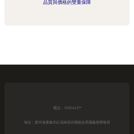
品質與價格的雙重保障
電話：1898443**
地址：貴州省遵義市紅花崗區內環路走馬壩義發開發房