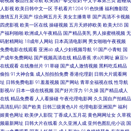
吻视频
极品性爱导航
欧美国产拳交喷奶
中文字幕第三页
超碰成
人影视
欧美日韩中文一区
手机看片1204
91色快播
福利撸影院
品无套久久 微拍福利91 91竹菊 青娱乐论坛视频 91av资源总站 AV蜜桃久久
激情五月天国产
综合网五月天
美女主播青草
国产高清不卡视频
四虎影视
欧美一区在线
操碰视频
五月天婷婷欧美
欧美大BB
国
久久乳97 色亚洲天堂 91在线观看视频网址 日日摸夜夜爽无码精品 91婷婷和
产福利啪啪
欧洲成人午夜精品
国产精品美乳
男人操蜜桃视频
无
久久思精品视频 亚洲色男AV天堂 www福利姬com 99久久精品网 日韩国产综
码射精网站
18成年人网站
日本高清电影网
男女啪啪午夜视频
免费电影在线观看
亚洲ab
成人少妇视频导航
91国产小青蛙
国
合系列 91综合影院 欧美日韩另类综合 91精品999 国产香蕉在线视频 午夜天
产成年免费网站
国产视频高清在线
精品香蕉
求a片网址
麻豆tv
在线观看
在线撸丝片
91草碰
国产成人激情视频
黑料吃瓜精品
堂精品久 92福利视频导航 欧美亚洲成人福利 91婷婷五月份导航 久久99精品
偷拍
91大神合集
成人拍拍拍免费
香港伦理剧
日韩大片观看网
址
日韩免费电影
91羞羞视频
国产网站
青草全福视在线
性导航
国产 伊人亚洲 成AV人不卡在线 日韩无碼第一页 91人人插 国产无人区大片
影视AV
日本一级在线视频
国产好片浮力
91久操
国产精品成人
在线
精品免费看
人人看操碰
午夜伦理电影网
久久国自产拍精品
香焦AV 国产ts在线视频 影音先锋亚洲av色片 国产精品久久阴道 午夜寂寞精
高清乱码0
国产欧美
日韩三级黄色A片
伦理电影亚洲国产
福利
品影院 91在线看 玖玖伊大香蕉 91极品尤物蜜桃视频 激情图区亚洲欧美日韩
姬黄色网址
欧美伊人影院
丁香成人五月花
黄色网网址女
久草视
频最新网址
日韩大片在线看
久久亚洲人成
亚州色图乱伦小说
国
91操操操吧 国产第十二页 婷婷丁香激情色情 99yiAV 日韩精品网站 91直射