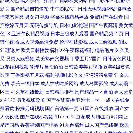
品成人色
成人黑料自拍
国产日韩欧美网站
国产无码av
老湿A片
影院
国产精品自拍偷拍
牛牛影院A片
日韩无码视频网站
都市激
情变态另类
男女91视频
字幕在线精品播放
免费国产在线看
国
产婷婷五月天
无码传媒导航
日本电影伦理
国产午夜高清
美女黄
色18
亚洲午夜精品视频
日本三级成人观看
国产精品第12页
日
韩午夜场
成人视频高清免费
伦理在线影视
成人三级视频在线
91理论片
欧美日韩性爱福利
av午夜探花福利
精品毛片
久久叉
叉
另类人妖视频
欧美熟妇穴视频
丁香五月V国产
日韩黄色网址
豆花福利视频
轮理片自拍偷拍
日韩欧美美女视频
欧美A级黄色
影院
丁香影视五月花
福利视频电影久久
污污污污免费
91金典
免费
欧美三级日本
成人在线吃瓜网站
成人岛国影院
成人动漫二
区三区
久草在线最新
日韩精品推荐
国产精品一区自拍
男人天堂
a片123
另类视频欧美
国产在线直播
亚洲卡一卡二
成人在线免
费看黄
操操无码视频
国产高清第一页
91国产在线播放
国产女
人夜夜做
国产在线小视频
91com
91豆花成人
哪里有A片网址
精产国品
香蕉视频国产精品
91九色福利
成人国产无线视
欧美