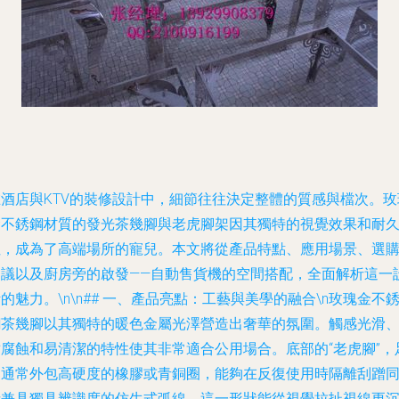
在酒店與KTV的裝修設計中，細節往往決定整體的質感與檔次。玫
金不銹鋼材質的發光茶幾腳與老虎腳架因其獨特的視覺效果和耐
性，成為了高端場所的寵兒。本文將從產品特點、應用場景、選
建議以及廚房旁的啟發——自動售貨機的空間搭配，全面解析這一
的魅力。\n\n## 一、產品亮點：工藝與美學的融合\n玫瑰金不
鋼茶幾腳以其獨特的暖色金屬光澤營造出奢華的氛圍。觸感光滑
耐腐蝕和易清潔的特性使其非常適合公用場合。底部的“老虎腳”，
部通常外包高硬度的橡膠或青銅圈，能夠在反復使用時隔離刮蹭
時兼具獨具辨識度的仿生式弧線，這一形狀能從視覺拉扯視線更