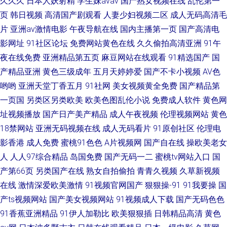
久久久
日本人妖射精
学生妹avav
国产熟女视频在线
乱伦第一
页
韩日视频
高清国产剧观看
人妻少妇视频二区
成人无码高清毛
片
亚洲av激情电影
午夜导航在线
国内主播第一页
国产高清电
影网址
91社区论坛
免费网站黄色在线
久久偷拍高清亚洲
91午
夜在线免费
亚洲精品第五页
麻豆网站在线观看
91精选国产
国
产精品亚洲
黄色三级成年
五月天婷婷爱
国产不卡小视频
AV色
哟哟
亚洲天堂丁香五月
91社网
美女视频黄全免费
国产精品第
一页国
另类区另类欧美
欧美色图乱伦小说
免费成人软件
黄色网
址视频播放
国产日产美产精品
成人午夜视频
伦理视频网站
黄色
18禁网站
亚洲无码视频在线
成人无码看片
91原创社区
伦理电
影香港
成人免费
蜜桃91色色
A片视频网
国产自在线
操欧美老女
人
人人97综合精品
岛国免费
国产无码一二
蜜桃tv网站入口
国
产第66页
另类国产在线
熟女自拍偷拍
青青久视频
久草新视频
在线
激情深爱欧美激情
91视频官网国产
狠狠操-91
91我要操
国
产ts视频网站
国产美女视频网站
91视频成人下载
国产无码色色
91香蕉亚洲精品
91伊人加勒比
欧美狠狠插
日韩精品高清
黄色