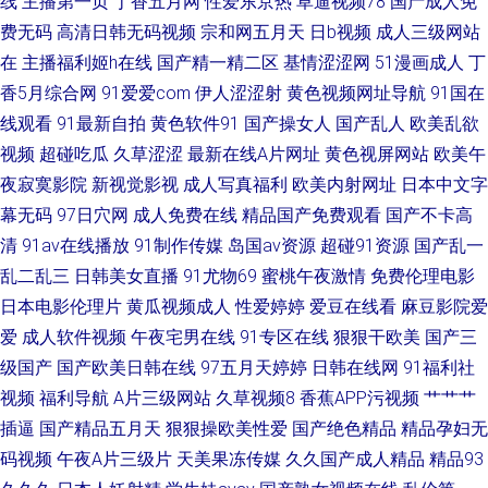
线
主播第一页
丁香五月网
性爱东京热
草逼视频78
国产成人免
费无码
高清日韩无码视频
宗和网五月天
日b视频
成人三级网站
洲私人网熟女91 91操网友 内射校园大片 国产综合日韩欧美 综合福利导航 传
在
主播福利姬h在线
国产精一精二区
基情涩涩网
51漫画成人
丁
香5月综合网
91爱爱com
伊人涩涩射
黄色视频网址导航
91国在
媒福利在线观看 日韩黄色无码网站 91精品免费视频在线观看 久久国产精品
线观看
91最新自拍
黄色软件91
国产操女人
国产乱人
欧美乱欲
视频
超碰吃瓜
久草涩涩
最新在线A片网址
黄色视屏网站
欧美午
福利色欲 精品熟女久久 91熟女熟妇视频网站 久久日韩 91国产福利视频 久久
夜寂寞影院
新视觉影视
成人写真福利
欧美内射网址
日本中文字
艹一本 综合蜜桃日韩网站 吃瓜AV在线 伊人9在线 国产黑丝TV 香蕉超碰人妻
幕无码
97日穴网
成人免费在线
精品国产免费观看
国产不卡高
清
91av在线播放
91制作传媒
岛国av资源
超碰91资源
国产乱一
AV 黑丝美女抠逼 91插13 久草视频网 91黑丝av 极品一线天图 1024毛片基地
乱二乱三
日韩美女直播
91尤物69
蜜桃午夜激情
免费伦理电影
日本电影伦理片
黄瓜视频成人
性爱婷婷
爱豆在线看
麻豆影院爱
男女喷水网站 91免费视频网 人妻社区 91乱子伦国产乱 欧美十二区 欧美性爱
爱
成人软件视频
午夜宅男在线
91专区在线
狠狠干欧美
国产三
级国产
国产欧美日韩在线
97五月天婷婷
日韩在线网
91福利社
91 91国产黑丝原创亚洲 美女久久女同 91黑丝成人视频
视频
福利导航
A片三级网站
久草视频8
香蕉APP污视频
艹艹艹
插逼
国产精品五月天
狠狠操欧美性爱
国产绝色精品
精品孕妇无
码视频
午夜A片三级片
天美果冻传媒
久久国产成人精品
精品93