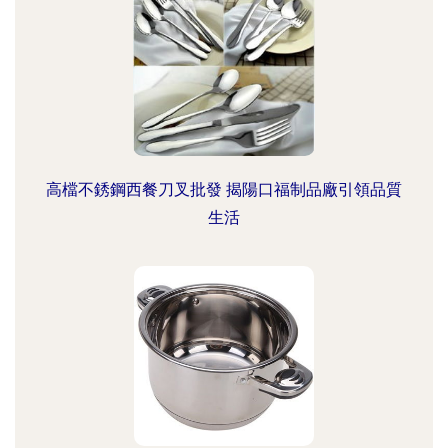
高檔不銹鋼西餐刀叉批發 揭陽口福制品廠引領品質
生活