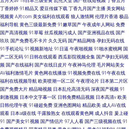
五月天av
18日本三级全黄
乱伦天堂
国产在线短视频
丁香五月
丁香婷婷
91精品又
爱豆传媒下载
丁香九月国产主播
美女网站
视频黄
A片com
美女福利在线观看
狼人激情网
伦理片香港
极品
福利导航
黄色三级最新免费
91嫩草国产
午夜成年人网站
免费
国产高清视频
91草莓
丝瓜视频污成人
国产亚洲视品在线
国产
玖玖
国产免费毛不卡片
久久无码
国产精品网络
孕妇无码在线
91手机论坛
91视频新地址
91日逼
午夜啪视频
91啪水蜜桃网
国
产二区无码
91日韩在线观看
西瓜影院视频全集
国产孕妇无码视
频
国产在线福利
国产在线日皮片
午夜神马伦理
毛片网站美女
AV福利激情毛片
黄色网在线播放
91视频免费在线
91午夜在线
福利在线视频导航
欧美喷潮一区二区
午夜理论片
日本第二片区
国产免费大片
精品呦视频
日本乱伦高清无码
深夜国产视频
91
刺激视频
日本中文字幕一区
日韩免费精品视频
日本高清v
欧美
日韩伦理午夜
91碰超免费
亚洲色图网站
精品欧美
成人AV在线
观看
日本a级在线
干露脸熟女
在线观看黄色网
成人抖音
爰上碰
91
国产美女91视频
国产情侣片
97人人看
国产三级视频在线
91