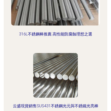
316L不銹鋼棒推薦 高性能防腐蝕理想之選
云盛現貨銷售SUS431不銹鋼光元與不銹鐵光亮棒