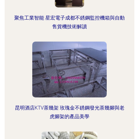
聚焦工業智能 星宏電子成都不銹鋼監控機箱與自動
售貨機技術解讀
昆明酒店KTV茶幾架 玫瑰金不銹鋼發光茶幾腳與老
虎腳架的產品美學