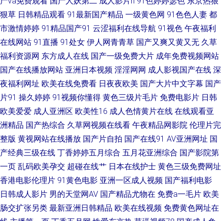
产va免费观看
国产人妖第二
成人影片h
91色婷婷瑟色
东京热狠
狠草
日韩精品观看
91最新国产精品
一级黄色网
91色色人妻
都
麻豆影院美女 91北京TS兰兰调教直男 国产久久系列大全 91人人超 蜜桃先锋
市激情婷婷
91精品国产91
云涩福利在线导航
91视色
午夜福利
在线网站
91直播
91处女
伊人网青青草
国产又爽又黄又无
久草
影院 91嫩国产线观 免费18 91欧美性交动图 美女跟男生色色91 91黑丝美女
福利资源网
东方成人在线
国产一级免费大片
成年免费视频网站
在线诱惑观看 国产在线激情五月天 91韩剧网最新韩剧在线看 久草在线视频
国产在线播放网站
亚洲日本视频
淫淫网网
成人影视国产在线
深
夜福利网址
欧美在线免费看
日夜夜欧美
国产大片中文字幕
国产
福利 91av福利资源在线 成人高清三级网址 国内AV在线 91淫黄视频 国产精
片91
操久婷婷
91视频你懂得
黄色三级片毛片
免费电影片
日韩
欧美爱爱
成人亚洲区
欧美性16
成人色情黄片在线
在线观看亚
品久久! 欧美日韩成人综合视频 91在线资源网 日韩午夜福利 免费三级
洲精品
国产热综合
久草网视频在线看
午夜精品网影院
伦理片完
整版
黄视网站在线播放
国产片自拍
国产在线91
AV亚洲网址
国
wwwcom 国产第38页 婷婷色社区 av中文网站 日本中文字幕大久久 91视频
产经典三级在线
丁香婷婷五月综合
五月花亚洲综合
国产影院第
一页
乱码欧美孕交
超碰在线艹
日本在线护士
黄色三级免费网址
免费的 中韩毛片精品基地 国产九色蝌蚪91 尤物成人免费 国产成人精品1024
香港电影伦理片
91黄色电影
亚洲一区成人视频
国产福利电影
日日骚夜夜撸 91剧场 极品黑丝91av 亚洲AV超碰资源站 91视频99视频 香蕉
日韩成人影片
男的天堂网AV
国产精品尤物在
免费a一毛片
欧美
肠交扩张另类
最新亚洲日韩精品
欧美在线视频
免费黄色网址在
玖玖 超碰在线搞99 91n在线视频观看 九九久久99免费 伊人国产久久五月 亚