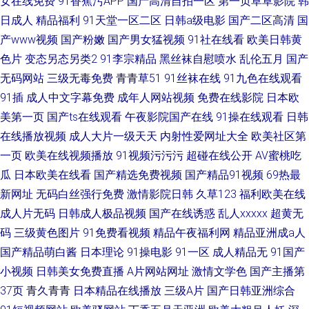
女在线免费
91香蕉污APP
国产高清自拍一区
第一页草草影院
韩
日成人
精品福利
91天堂一区二区
日韩a级电影
国产二区高清
国
产www视频
国产粉嫩
国产男女猛视频
91社在线看
欧美日韩黄
色片
变态另态另类2
91李宗精品
黑丝袜自慰喷水
乱伦五月
国产
无码网站
三级无毒免费
青青草51
91丝袜在线
91九色在线观看
91插
成人中文字幕免费
成年人网站视频
免费在线影院
日本欧
美第一页
国产ts在线观看
午夜影院国产在线
91操在线观看
日韩
在线播放视频
成人大片一级天天
内射性爱网址大全
欧美社区第
一页
欧美在线视频播放
91视频污污污
超碰在线公开
AV蜜桃吃
瓜
日本欧美在线看
国产精选免费视频
国产精品91视频
69热最
新网址
无码白丝强行免费
激情影院日韩
久草123
福利欧美在线
成人片无码
日韩成人极品视频
国产在线诱惑
乱人xxxxx
超黄无
码
三级黄色图片
91免费看视频
精品午夜福利网
精品亚洲成a人
国产精品萌白酱
日本理论
91操电影
91一区
成人精品无
91国产
小视频
日韩美女免费直播
A片网站网址
激情文学色
国产主播第
37页
青久青青
日本精品在线播放
三级A片
国产日韩亚洲综合