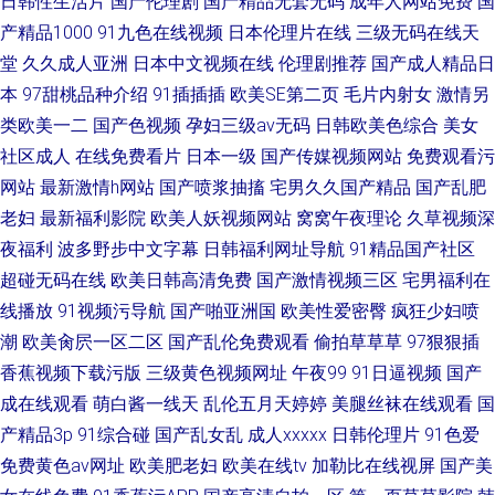
日韩性生活片
国产伦理剧
国产精品无套无码
成年人网站免费
国
产精品1000
91九色在线视频
日本伦理片在线
三级无码在线天
堂
久久成人亚洲
日本中文视频在线
伦理剧推荐
国产成人精品日
本
97甜桃品种介绍
91插插插
欧美SE第二页
毛片内射女
激情另
类欧美一二
国产色视频
孕妇三级av无码
日韩欧美色综合
美女
社区成人
在线免费看片
日本一级
国产传媒视频网站
免费观看污
网站
最新激情h网站
国产喷浆抽搐
宅男久久国产精品
国产乱肥
老妇
最新福利影院
欧美人妖视频网站
窝窝午夜理论
久草视频深
夜福利
波多野步中文字幕
日韩福利网址导航
91精品国产社区
超碰无码在线
欧美日韩高清免费
国产激情视频三区
宅男福利在
线播放
91视频污导航
国产啪亚洲国
欧美性爱密臀
疯狂少妇喷
潮
欧美肏屄一区二区
国产乱伦免费观看
偷拍草草草
97狠狠插
香蕉视频下载污版
三级黄色视频网址
午夜99
91日逼视频
国产
成在线观看
萌白酱一线天
乱伦五月天婷婷
美腿丝袜在线观看
国
产精品3p
91综合碰
国产乱女乱
成人xxxxx
日韩伦理片
91色爱
免费黄色av网址
欧美肥老妇
欧美在线tv
加勒比在线视屏
国产美