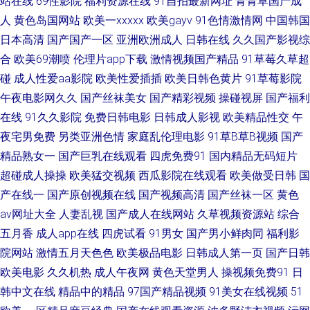
站在线
69性影院
福利资源在线
91自拍最新网址
青青草国产成
人
黄色岛国网站
欧美一xxxxx
欧美gayv
91色情激情网
中国韩国
噗噗噗噗 加勒比东京热色图AV 亚洲天堂网www精选 91网站黑丝 福利社蜜桃
日本高清
国产国产一区
亚洲欧洲成人
日韩在线
久久国产影视综
狼友91视频 亚洲久久 91网页破解免费 国产精品久久精品 欧美一区操逼 91
合
欧美69潮喷
伦理片app下载
激情视频国产精品
91草莓久草超
碰
成人性爱aa影院
欧美性爱插插
欧美日韩色黄片
91草莓影院
凤楼 国产久久精品性爱视频 五月丁香色图 91欧美大 韩国性爱 日本黑丝大乳
午夜电影网久久
国产丝袜美女
国产精彩视频
操碰视屏
国产福利
在线
91久久影院
免费日韩电影
日韩成人影视
欧美精品性交
午
后入 91国产视在线观看 国内在线91 色色网的五月天 91视频第一页 男人AV
夜宅男免费
另类亚洲色情
家庭乱伦理电影
91草B草B视频
国产
精品熟女一
国产巨乳在线观看
四虎免费91
国内精品无码短片
看片资源站 91c网站 www91尤物com 欧美韩国国产日本 91精品影视区 国产
超碰成人操操
欧美猛交视频
西瓜影院在线观看
欧美做受日韩
国
产在线一
国产原创视频在线
国产视频高清
国产丝袜一区
黄色
91AV在线 欧美影院牛B叉 91大神视频污 岛国无码资源先锋 欧美日韩中出
av网址大全
人妻乱视
国产成人在线网站
久草视频资源站
综合
91jupao A级毛毛片 乱伦视频网 中日韩综合色图区 欧美在线成人网 91露脸
五月香
成人app在线
四虎试看
91男女
国产男小鲜肉同
福利影
院网站
激情五月天色色
欧美极品电影
日韩成人第一页
国产日韩
双飞 国产先锋AV 日韩av在线网址 欧美a在观看 91传媒真人视频 草莓视频污
欧美电影
久久机热
成人午夜网
黄色天堂男人
操视频免费91
日
韩中文在线
精品中的精品
97国产精品视频
91美女在线视频
51
app 欧美国产日韩福利 国产乱子伦一区二区三 亚洲日本国产精品 九九久久