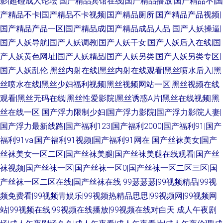
影|超碰成人论坛
国产精品宾馆在线|国产精品播放|国产精品不|国
产精品不卡|国产精品不卡视频|国产精品厕所|国产精品产品视频|
国产精品产品一区|国产精品成|国产精品成品人品
国产人妖操逼|
国产人妖导航|国产人妖调教|国产人妖干女|国产人妖后入在线|国
产人妖黄色网址|国产人妖精品|国产人妖另类|国产人妖另类专区|
国产人妖乱伦
黑丝内射在线|黑丝内射在线观看|黑丝喷水后入|黑
丝喷水在线|黑丝少妇福利视频|黑丝视频网站一区|黑丝视频在线
观看|黑丝无码在线|黑丝性爱影院|黑丝诱惑A片|黑丝在线视频|黑
丝在线一区
国产浮力限制少妇|国产浮力影院|国产浮力影院人妻|
国产浮力最新线路|国产福利123|国产福利2000|国产福利91|国产
福利91va|国产福利91视频|国产福利91网在
国产丝袜美女|国产
丝袜美女一区二区|国产丝袜美腿|国产丝袜美腿在线观看|国产丝
袜视频|国产丝袜一区|国产丝袜一区0|国产丝袜一区二区三区|国
产丝袜一区二区在线|国产丝袜在线
99瑟瑟瑟|99视频精品|99视
频免费看|99视频青娱乐|99视频热精品思思|99视频网|99视频网
站|99视频在线|99视频在线播放|99视频在线对白天
成人午夜剧