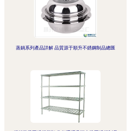
蒸鍋系列產品詳解 品質源于順升不銹鋼制品總匯