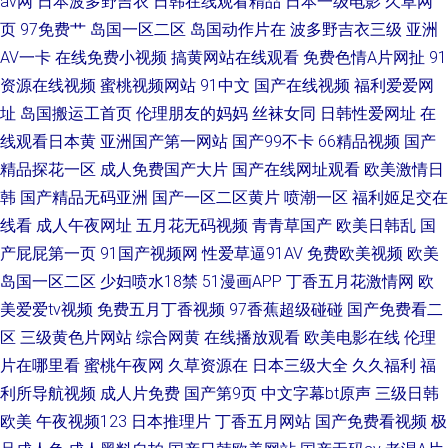
av网
日本波多野吉衣
日韩在线观看精品
日本一级电影
久草网
页
97免费艹
岛国一区二区
岛国动作片在
波多野吉衣三级
亚洲
AV一卡
在线免费小视频
搞黄网站在线观看
免费色情A片网扯
91
资源在线视频
蜜桃视频网站
91中文
国产在线视频
福利爱爱网
址
岛国搬运工首页
伦理朋友的妈妈
丝袜女同
日韩性爱网址
在
线观看日本黄
亚洲国产第一网站
国产99不卡
66精品视频
国产
精品探花一区
成人免费国产大片
国产在线网址观看
欧美激情日
韩
国产精品无码亚洲
国产一区二区黄片
喷潮一区
福利姬足交在
线看
成人午夜网址
五月花无码视频
青青草国产
欧美日韩乱
国
产屁屁第一页
91国产视频网
性爱草逼91AV
免费欧美视频
欧美
岛国一区二区
少妇喷水18禁
51漫画APP
丁香五月花激情网
欧
美爱爱tv视频
免费五月丁香视频
97香蕉超级碰碰
国产免费看二
区
三级黄色片网站
综合网黄
在线播放观看
欧美电影在线
伦理
片在哪里看
蜜桃午夜网
久草资源在
日本三级大全
久久福利
福
利所导航视频
成人片免费
国产第9页
中文字幕bt原声
三级日韩
欧美
午夜视频123
日本推理片
丁香五月网站
国产免费看视频
极