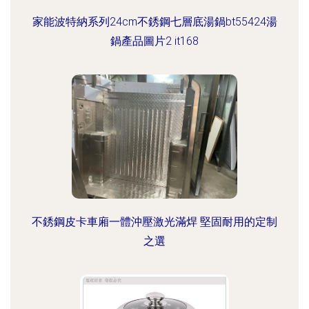
家能波特納系列24cm不銹鋼七層底湯鍋bt55424湯
鍋產品圖片2 it168
不銹鋼皮卡車廂一體沖壓激光滿焊 堅固耐用的定制
之選