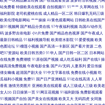
欧美
一区精品麻豆经典
国产在线观看资源
波多野洁衣视频
污网
站免费看
特级欧美在线观看
自拍视频91
91艹艹
久草网在线
18
视频 五月天色色乳 91社区男人的天堂 激情婷婷在线 婷婷六月丁加勒比导航
福利影院
老司机蜜桃在线
成人精品一区二区
韩日爆乳无码三级
欧美伦理电影网站
艹艹操操
AV黄色观看网站
日韩欧美在线国产
国产美女视频影院 深爱激情婷婷五月天 91视频综合 国产不卡一区二区 日韩
新91视频网
国产精品分类在线
97午夜福利视频
岛国AV动作无
123级 在线b片国产网址 91丝袜在线视频 福利射导航 欧美姓爱综合 99热色
码
波多野吉依电影
小h片免费
国产精品色色视屏
国产午夜成人
最新日韩精品
91福利视频导航
欧美喷水影院
91爱爱视频
欧美
情 日韩欧美瑟瑟网站 51海角视频在线 91苹果tv 传媒精品入口免费 激情五月
色图论坛
91榴莲小视频
国产高清一卡新区
国产看片资源
二色
吧97资源站
欧美日韩另类0
91华人
国产日韩一区二区
日本网站
深爱激情网 欧美性爱人与兽 四虎剧院永久 91国精产品视频 www欧美日韩成
在线免费
免费潮喷
91原创国产视频
成人吃瓜福利
国产在线9
操
碰高清免费视频
午夜电影全集
国产AV无码
人妻系列
爱豆传媒
人黄 久久微拍福利老司机 日韩黄p 亚洲色图精品一区 91狠人综合久久 91性
倩女幽魂
超清国产剧大全
91中文字幕在线
免费在线小视频
吃
爱欧美第一页 成人天堂 蜜桃臀传媒 婷婷他六月天 91色青草 男人av先锋资源
瓜福利小视频
免费91
国产日产亚洲精品
91社在线高清
人人草
香蕉
激情另类图片
亚洲欧美在线观看
成人三级成人三级
欧美老
网 91爱爱官方网 99热热色网站 久久肏com 香蕉手机在线 91素人 久久超伊
女人bb
日日操第一页
91网豆花视频
91福利剧场
免费影视观看
91视频国产自拍
国产美女在线视频
欧美又大
无码四虎
女同激
人超 91超碰在线视频 肏屄影院 青青艹在线观看 91海外视频免费观看 国产精