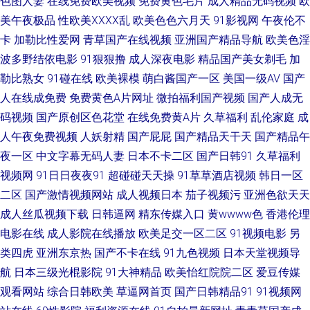
色图人妻
在线免费欧美视频
免费黄色毛片
成人精品无码视频
欧
美午夜极品
性欧美ⅩⅩⅩⅩ乱
欧美色色六月天
91影视网
午夜伦不
爱深夜福利 国产91福利在线 欧美日韩亚洲国产另类 91大神小青蛙搭讪视频
卡
加勒比性爱网
青草国产在线视频
亚洲国产精品导航
欧美色淫
福利姬萌萌兔 美女毛片专区 wwwmismik 玖玖热视频 影音先锋国产AⅤ 国产
波多野结依电影
91狠狠撸
成人深夜电影
精品国产美女剃毛
加
勒比熟女
91碰在线
欧美裸模
萌白酱国产一区
美国一级AV
国产
91三级福利 青娱乐91 亚洲成人色图网址 91换妻 丁香社91视频 欧美日韩色
人在线成免费
免费黄色A片网址
微拍福利国产视频
国产人成无
码视频
国产原创区色花堂
在线免费黄A片
久草福利
乱伦家庭
成
五月 91传媒综综合网 久久精品首页 影音先锋av电影网站 91小电影 国內操逼
人午夜免费视频
人妖射精
国产屁屁
国产精品天干天
国产精品午
夜一区
中文字幕无码人妻
日本不卡二区
国产日韩91
久草福利
在线 91日本丝袜 国产婷婷视频39页 五月天性爱麻豆传媒 91农村站街熟女露
视频网
91日日夜夜91
超碰碰天天操
91草草酒店视频
韩日一区
二区
国产激情视频网站
成人视频日本
茄子视频污
亚洲色欲天天
脸 福利社香蕉 亚洲天堂AV网狠狠操 91午夜福利影视 91久色女优 91免费观
成人丝瓜视频下载
日韩逼网
精东传媒入口
黄wwww色
香港伦理
看免 国产一区欧美性爱 91N在线视频 久久曰成人 国产十区在线观看 国精品
电影在线
成人影院在线播放
欧美足交一区二区
91视频电影
另
类四虎
亚洲东京热
国产不卡在线
91九色视频
日本天堂视频导
自拍 日韩51页 性欧美足交 91草逼视频网 91伊人极品自拍 狼人干亚洲色图
航
日本三级光棍影院
91大神精品
欧美怡红院院二区
爱豆传媒
观看网站
综合日韩欧美
草逼网首页
国产日韩精品91
91视频网
91福利网站在线 操碰人人 精品国产久久黄色 婷婷五月福利 91软件男女涩涩