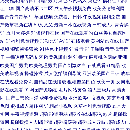
免费视频精品
国产精品另类
黄色AV网站人
黄色91福利社
污网
址18禁
国产高清不卡二区
成人午夜视频免费
欧美激情福利网
国产青青青草
91草逼视频
免费看片日韩
午夜视频福利免费
国
产嫩草视频在线
69叉叉叉
最新日本在线视频
日韩成人a
青青操
91
五月天婷婷
91短视频在线
国产在线观看的
白丝美女自慰网
站
91福利免费视频
加勒比91AV
91在线观看
黄网站av在线
国产
视频
狠狠擼狠狠擼
91桃色小视频
91激情
91干啪啪
青青操青青
干
主播诱惑无码专区
欧美视频电影
91播放
麻豆桃色网站
亚洲
欧美国产另类
欧美伦理另类
国产刺激对白
在线观看91精品
欧
美成年视频
操碰操揉
成人微拍福利导航
亚洲欧美国产日韩
成年
在线观看免费
岛国精品在线播放
狠狠撸第四色
欧美一页
女同电
影在线观看
91网国产尤物在
毛片网站黄色
狼人三级片
高清男
同
国产日韩伦理淫
成年免费视频
亚洲欧美中文视频
东京热亚洲
色图
蜜桃成人超碰网
91精品小视频
久草福利免费视影
五月天
堂网
午夜视频资源
超碰99资源站|超碰9在线|超碰gay片|超碰操
逼网|超碰操操人人|超碰逼|超碰超级碰|超碰成人导航|超碰成人电