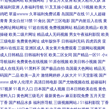
91短视频网站
欧美骚网站
丁香五月天亚洲
欧美大粗吊人妖
深
夜福利亚洲
人兽福利导航
91叉叉操小骚逼
成人18视频
欧美大
鸡吧
草逼wwww
久草福利免费试看
岛国国产在线
91人人超碰
青青
美女白丝18禁
91肏比
国产三区电影
国产内射后入在线
黄
色网址网站网址
97超在线视
免费视频网站
精品欧美精品v
欧美
操碰
欧美二级片网址
精品成人无码视频
男女午夜福利影院
欧美
三级电影
免费黄色网址
成年版快手
日韩福利无码
四虎四房
亚
洲AV在线豆花
亚洲区成人
美女黄片免费观看
三级网站视频网
成人日韩精品
日韩福利专区
欧美二区女同
国产精品一区91
小x
导航福利
免费黄色在线视频
91原创视频
欧美日韩小视频
国产
成人在线无码
91黑料不
国产极品自拍
岛国最大色网站
精品无
码国产二品
欧美一及片
激情网婷婷
人妖大片
91天堂影视
国产
www
成年人伦理片
高清日韩电影
国产尤物视频在线
超碰福利
97视屏
91看片入口
日本国产成人视频
日本日韩欧美在线
黄色
资料入口
黄色网三级毛片
最新黄色av
麻豆影院免费
五月天堂
丁香
国产精品水多
福利所导航
三级视频网站J
51福利影院
丁香