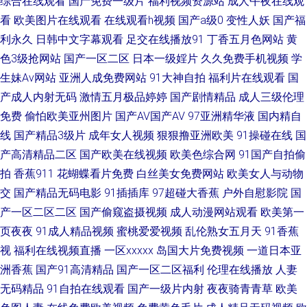
综合在线观看
国产免费一级片
福利视频资源站
成人午夜在线观
看
欧美图片在线观看
在线观看h视频
国产a级0
变性人妖
国产福
电影院福利深a 91豆花视频永久 国产av福利网 日韩国产熟女网站 99福利导
利永久
日韩中文字幕观看
足交在线播放91
丁香五月色网站
黄
航在线观看 久久国际av秋香av 婷婷国产精品久久 韩国伦理妈妈的朋友 大香
色3级抢网站
国产一区二区
日本一级婬片
久久免费手机视频
学
生妹Av网站
亚洲人成免费网站
91大神自拍
福利片在线观看
国
蕉Av伊人草草 青娱乐福利导航91 1024午夜小视频 啊v视频 免费逼爱爱 91爱
产成人内射无码
激情五月极品婷婷
国产剧情精品
成人三级伦理
免费
偷怕欧美亚州图片
国产AV国产AV
97亚洲精华液
国内精自
爱官网 超碰无91 老湿福利社区 亚洲国产精品久久 91探花色情 久久手机午夜
线
国产精品3级片
成年女人视频
狠狠撸亚洲欧美
91操碰在线
国
产高清精品二区
国产欧美在线视频
欧美色综合网
91国产自拍偷
福利视频 亚洲老色熟女 91视频家庭 国产不卡一区二区 青草社区在线 91海角
拍
香蕉911
花蝴蝶看片免费
白丝美女免费网站
欧美女人与动物
在线观看网址 浮力国产第一页产制 先锋资源影音AV网站 91vv视频在线观看
交
国产精品无码电影
91插插库
97超碰大香蕉
户外自慰影院
国
产一区二区二区
国产偷窥盗摄视频
成人动漫网站观看
欧美第一
91视频精选 91中文视频在线 国产精品久久社区 人妖在线ts国产米兰 51福利
页夜夜
91成人精品视频
蜜桃爱爱视频
乱伦熟女五月天
91香蕉
视
福利在线视频直播
一区xxxxx
岛国大片免费视频
一道日本亚
社区导航 91视频大全污污污 国产TS人妖在线视频 欧美性爱影音先锋影院 91
洲香蕉
国产91高清精品
国产一区二区福利
伦理在线播放
人妻
无码精品
91自拍在线观看
国产一级片内射
夜夜骑青青草
欧美
福利微拍导航 豆花视频91在线观看 久久人妻 亚洲天堂网www精选 91深夜做