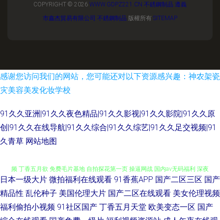
COPYRIGHT © 2026
WWW.GDPZ221.CN
不銹鋼制品
遵義
市鑫杰貿易有限公司
不銹鋼制品
版權所有
SITEMAP
感谢您访问我们的网站，您可能还对以下资源感兴趣：神农架瓷
灾美容美发化妆学校
91久久亚洲|91久久夜色精品|91久久影视|91久久影院|91久久原
创|91久久在线导航|91久久综合|91久久综艺|91久久足交视频|91
久青草
网站地图
日本一级大片
微拍福利在线观看
91香蕉APP
国产二区三区
国产
五月天婷婷小说网站 91人妻人人操人人爱 日屄导航 一区二区剧情视频 91视
精品性
乱伦种子
美国伦理大片
国产二区在线观看
美女伦理视频
福利偷拍小视频
91社区国产
丁香五月天堂
欧美变态一区
国产
频 丁香五月欲 免费毛片基地 自拍探花第一页 操逼网战 国内av无码福利 深夜